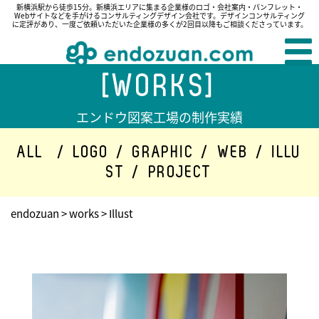
新横浜駅から徒歩15分。新横浜エリアに集まる企業様のロゴ・会社案内・パンフレット・
Webサイトなどを手がけるコンサルティングデザイン会社です。デザインコンサルティング
に定評があり、一度ご依頼いただいた企業様の多くが2回目以降もご相談くださっています。
[WORKS]
エンドウ図案工場の制作実績
ALL
/
LOGO
/
GRAPHIC
/
WEB
/
ILLU
ST
/
PROJECT
endozuan
>
works
>
Illust