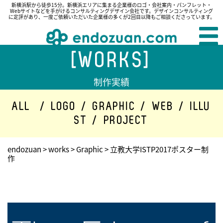
新横浜駅から徒歩15分。新横浜エリアに集まる企業様のロゴ・会社案内・パンフレット・
Webサイトなどを手がけるコンサルティングデザイン会社です。デザインコンサルティング
に定評があり、一度ご依頼いただいた企業様の多くが2回目以降もご相談くださっています。
[WORKS]
制作実績
ALL
/
LOGO
/
GRAPHIC
/
WEB
/
ILLU
ST
/
PROJECT
endozuan
>
works
>
Graphic
>
立教大学ISTP2017ポスター制
作