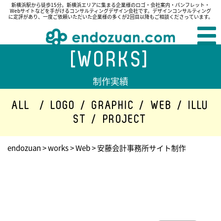
新横浜駅から徒歩15分。新横浜エリアに集まる企業様のロゴ・会社案内・パンフレット・
Webサイトなどを手がけるコンサルティングデザイン会社です。デザインコンサルティング
に定評があり、一度ご依頼いただいた企業様の多くが2回目以降もご相談くださっています。
[WORKS]
制作実績
ALL
/
LOGO
/
GRAPHIC
/
WEB
/
ILLU
ST
/
PROJECT
endozuan
>
works
>
Web
>
安藤会計事務所サイト制作