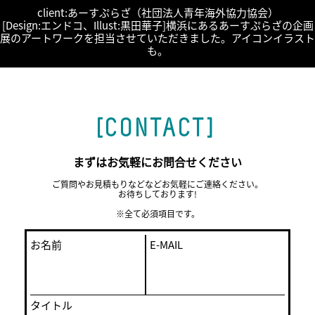
client:あーすぷらざ（社団法人青年海外協力協会）
[Design:エンドコ、Illust:黒田華子]横浜にあるあーすぷらざの企画
展のアートワークを担当させていただきました。アイコンイラスト
も。
[CONTACT]
« PREV
NEXT »
まずはお気軽にお問合せください
ご質問やお見積もりなどなどお気軽にご連絡ください。
お待ちしております!
※全て必須項目です。
お名前
E-MAIL
タイトル