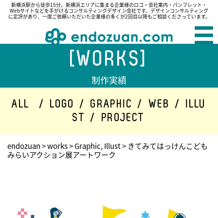
新横浜駅から徒歩15分。新横浜エリアに集まる企業様のロゴ・会社案内・パンフレット・
Webサイトなどを手がけるコンサルティングデザイン会社です。デザインコンサルティング
に定評があり、一度ご依頼いただいた企業様の多くが2回目以降もご相談くださっています。
[WORKS]
制作実績
ALL
/
LOGO
/
GRAPHIC
/
WEB
/
ILLU
ST
/
PROJECT
endozuan
>
works
>
Graphic
,
Illust
>
きてみてはっけんこども
みらいアクション展アートワーク