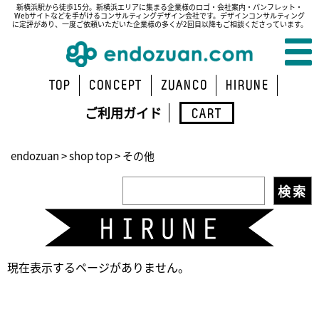
新横浜駅から徒歩15分。新横浜エリアに集まる企業様のロゴ・会社案内・パンフレット・
Webサイトなどを手がけるコンサルティングデザイン会社です。デザインコンサルティング
に定評があり、一度ご依頼いただいた企業様の多くが2回目以降もご相談くださっています。
TOP
CONCEPT
ZUANCO
HIRUNE
ご利用ガイド
CART
endozuan
>
shop top
>
その他
現在表示するページがありません。