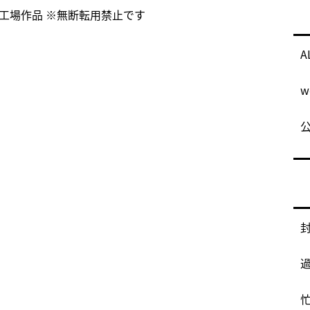
案工場作品
※無断転用禁止です
A
w